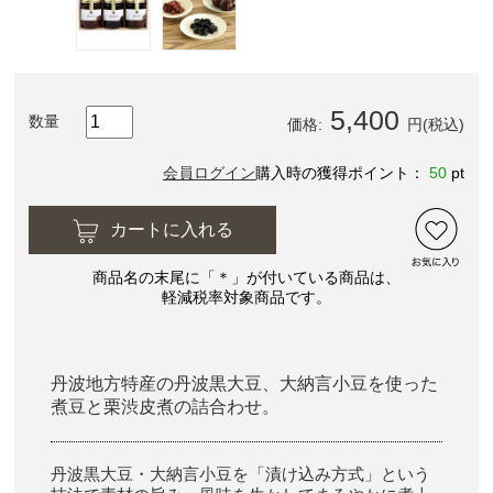
5,400
数量
価格:
円(税込)
会員ログイン
購入時の獲得ポイント：
50
pt
カートに入れる
商品名の末尾に「＊」が付いている商品は、
軽減税率対象商品です。
丹波地方特産の丹波黒大豆、大納言小豆を使った
煮豆と栗渋皮煮の詰合わせ。
丹波黒大豆・大納言小豆を「漬け込み方式」という