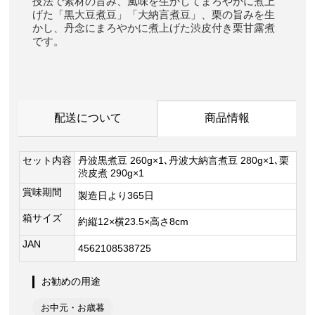
技法で素材の旨み、風味を生かしてまろやかに煮上
げた「黒大豆煮豆」「大納言煮豆」、栗の旨みを生
かし、丹念にまろやかに煮上げた渋皮付き栗甘露煮
です。
配送について
商品情報
セット内容
丹波黒煮豆 260g×1､丹波大納言煮豆 280g×1､栗
渋皮煮 290g×1
賞味期間
製造日より365日
箱サイズ
約縦12×横23.5×高さ8cm
JAN
4562108538725
お勧めの用途
お中元・お歳暮