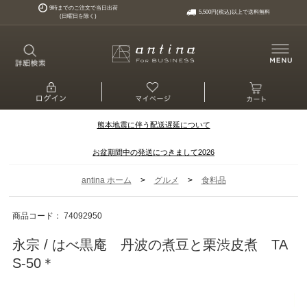
9時までのご注文で当日出荷
5,500円(税込)以上で送料無料
(日曜日を除く)
熊本地震に伴う配送遅延について
お盆期間中の発送につきまして2026
>
>
antina ホーム
グルメ
食料品
商品コード： 74092950
永宗 / はべ黒庵 丹波の煮豆と栗渋皮煮 TA
S-50＊