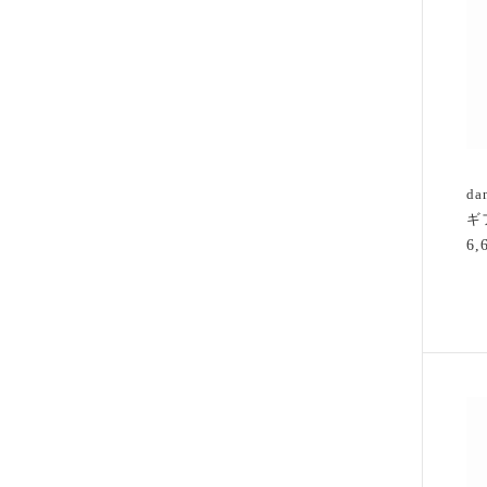
d
ギ
6