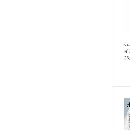
d
ギ
2