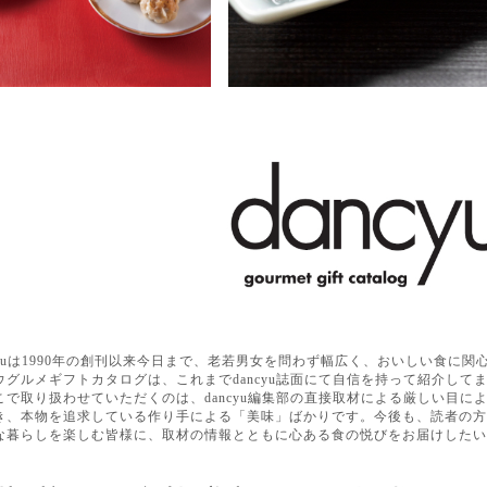
ncyuは1990年の創刊以来今日まで、老若男女を問わず幅広く、おいしい食に
ウグルメギフトカタログは、これまでdancyu誌面にて自信を持って紹介し
こで取り扱わせていただくのは、dancyu編集部の直接取材による厳しい目
き、本物を追求している作り手による「美味」ばかりです。今後も、読者の方
な暮らしを楽しむ皆様に、取材の情報とともに心ある食の悦びをお届けしたい