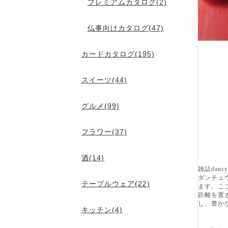
プレミアムカタログ(2)
仏事向けカタログ(47)
カードカタログ(195)
スイーツ(44)
グルメ(99)
フラワー(37)
酒(14)
雑誌da
ダンチュ
テーブルウェア(22)
ます。こ
距離を置
し、豊か
キッチン(4)