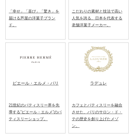
「幸せ」「喜び」「驚き」を
こだわりの素材と技法で高い
届ける芦屋の洋菓子ブラン
人気を誇る、日本を代表する
ド。
老舗洋菓子メーカー。
ピエール・エルメ・パリ
ラデュレ
21世紀のパティスリー界を先
カフェとパティスリーを融合
導する”ピエール・エルメ”のパ
させた、パリのサロン・ド・
ティスリーショップ。
テの歴史を創り上げたメゾ
ン。