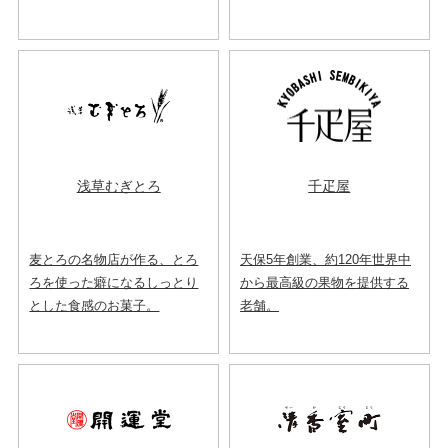
浅草むぎとろ
千疋屋
麦とろの名物店が作る、とろ
天保5年創業、約120年世界中
ろを使った癖になるしっとり
から最高級の果物を提供する
とした食感のお菓子。
老舗。