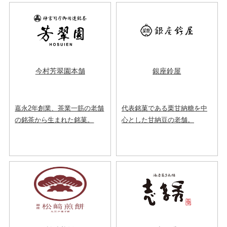
今村芳翠園本舗
銀座鈴屋
嘉永2年創業、茶業一筋の老舗
代表銘菓である栗甘納糖を中
の銘茶から生まれた銘菓。
心とした甘納豆の老舗。