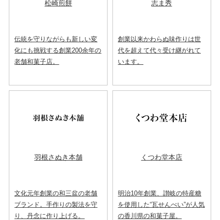
松崎煎餅
志ま秀
伝統を守りながらも新しい変
創業以来かわらぬ味作りは世
化にも挑戦する創業200余年の
代を超えて代々受け継がれて
老舗和菓子店。
います。
羽根さぬき本舗
くつわ堂本店
文化元年創業の和三盆の老舗
明治10年創業、讃岐の特産糖
ブランド。手作りの製法を守
を使用した“瓦せんべい”が人気
り、丹念に作り上げる。
の香川県の和菓子屋。