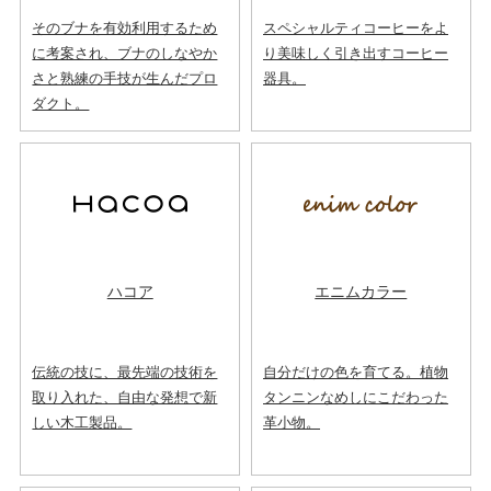
そのブナを有効利用するため
スペシャルティコーヒーをよ
に考案され、ブナのしなやか
り美味しく引き出すコーヒー
さと熟練の手技が生んだプロ
器具。
ダクト。
ハコア
エニムカラー
伝統の技に、最先端の技術を
自分だけの色を育てる。植物
取り入れた、自由な発想で新
タンニンなめしにこだわった
しい木工製品。
革小物。