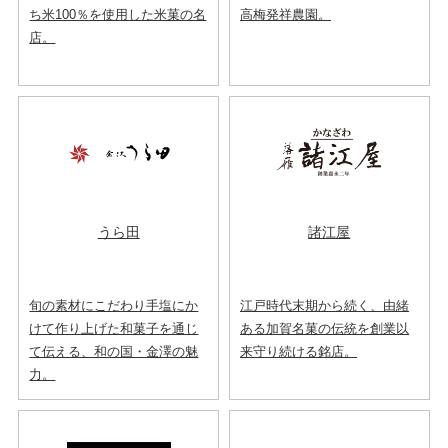
ち米100％を使用した米菓の名
高梅発祥農園。
店。
うら田
諸江屋
旬の素材にこだわり手塩にか
江戸時代末期から続く、由緒
けて作り上げた和菓子を通じ
ある加賀名菓の伝統を創業以
て伝える、和の国・金澤の魅
来守り続ける銘店。
力。