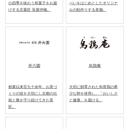
の四季を味わう和菓子をお届
べいをはじめとしたオリジナ
けする京菓匠 笹屋伊織。
ルの飴作りする老舗。
井六園
烏鶏庵
創業以来百九十余年、お茶づ
大切に飼育された烏骨鶏の希
くりの技を大切にし京都の伝
少な卵を使用し、「おいしさ
統と雅を守り続けてきた茶
と健康」を届ける。
匠。