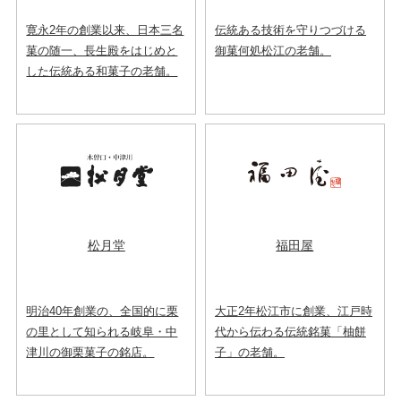
寛永2年の創業以来、日本三名
伝統ある技術を守りつづける
菓の随一、長生殿をはじめと
御菓何処松江の老舗。
した伝統ある和菓子の老舗。
松月堂
福田屋
明治40年創業の、全国的に栗
大正2年松江市に創業、江戸時
の里として知られる岐阜・中
代から伝わる伝統銘菓「柚餅
津川の御栗菓子の銘店。
子」の老舗。