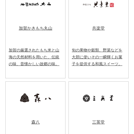
加賀かきもち丸山
共楽堂
加賀の厳選されたもち米と山
旬の果物や穀類、野菜などを
海の天然材料を用いた、伝統
大胆に使いその一瞬輝くお菓
の味、昔懐かしい故郷の味。
子を提供する和風スイーツ。
森八
三英堂