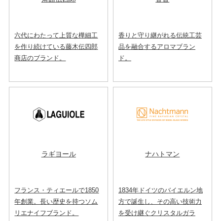
六代にわたって上質な樺細工
香りと守り継がれる伝統工芸
を作り続けている藤木伝四郎
品を融合するアロマブラン
商店のブランド。
ド。
ラギヨール
ナハトマン
フランス・ティエールで1850
1834年ドイツのバイエルン地
年創業。長い歴史を持つソム
方で誕生し、その高い技術力
リエナイフブランド。
を受け継ぐクリスタルガラ