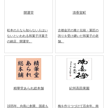
開運堂
清香室町
松本の人なら知らない人はい
古都金沢の雅と伝統・菓匠の
ないといわれる和菓子洋菓子
誇りを受け継いだ和菓子の老
の銘店、開運堂。
舗。
精華堂あられ総本舗
紀州高田果園
1935年、向島に創業、国産も
梅を作りつづけて百余年。南