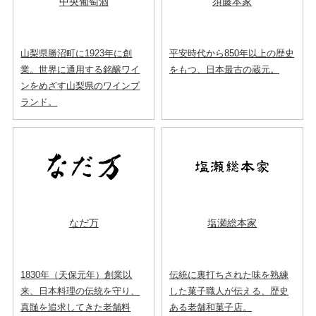
中央葡萄酒
須藤本家
山梨県勝沼町に1923年に創
平安時代から850年以上の歴史
業。世界に通用する銘醸ワイ
をもつ、日本最古の蔵元。
ンをめざす山梨県のワインブ
ランド。
なだ万
塩瀬総本家
1830年（天保元年）創業以
伝統に裏打ちされた味を熟練
来、日本料理の伝統を守り、
した菓子職人が伝える、歴史
真髄を追求してきた老舗料
ある老舗和菓子店。