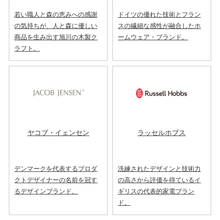
若い職人と森の恵みへの感謝
ドイツの優れた技術とフラン
の気持ちが、人と森に優しい
スの繊細な感性が融合したホ
商品を生み出す旭川の木製ク
ームウェア・ブランド。
ラフト。
ヤコブ・イェンセン
ラッセルホブス
デンマークを代表するプロダ
洗練されたデザインと技術力
クトデザイナーの名前を冠す
の高さから評価を得ているイ
るデザインブランド。
ギリスの代表的家電ブラン
ド。