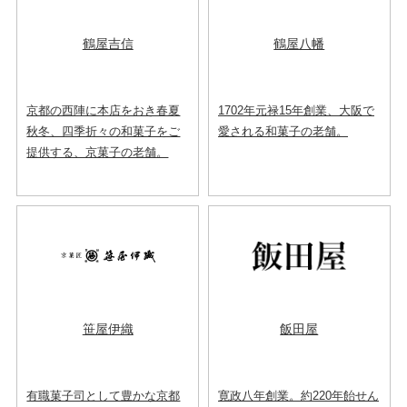
鶴屋吉信
鶴屋八幡
京都の西陣に本店をおき春夏
1702年元禄15年創業、大阪で
秋冬、四季折々の和菓子をご
愛される和菓子の老舗。
提供する、京菓子の老舗。
笹屋伊織
飯田屋
有職菓子司として豊かな京都
寛政八年創業。約220年飴せん