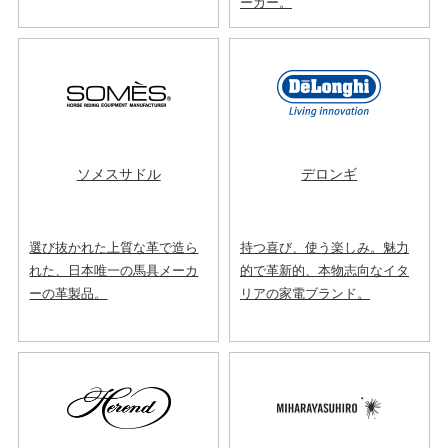
ーカー。
ソメスサドル
デロンギ
選び抜かれた上質な革で造ら
持つ喜び、使う楽しみ。魅力
れた、日本唯一の馬具メーカ
的で革新的、本物志向なイタ
ーの革製品。
リアの家電ブランド。