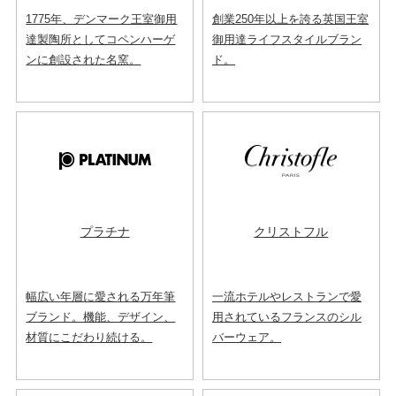
1775年、デンマーク王室御用
創業250年以上を誇る英国王室
達製陶所としてコペンハーゲ
御用達ライフスタイルブラン
ンに創設された名窯。
ド。
プラチナ
クリストフル
幅広い年層に愛される万年筆
一流ホテルやレストランで愛
ブランド。機能、デザイン、
用されているフランスのシル
材質にこだわり続ける。
バーウェア。