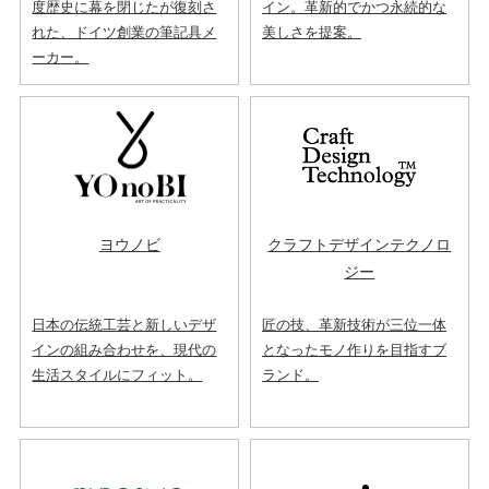
度歴史に幕を閉じたが復刻さ
イン。革新的でかつ永続的な
れた、ドイツ創業の筆記具メ
美しさを提案。
ーカー。
ヨウノビ
クラフトデザインテクノロ
ジー
日本の伝統工芸と新しいデザ
匠の技、革新技術が三位一体
インの組み合わせを、現代の
となったモノ作りを目指すブ
生活スタイルにフィット。
ランド。