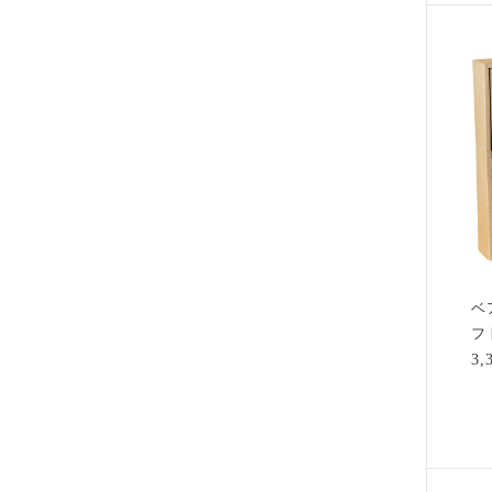
ベ
フ
3