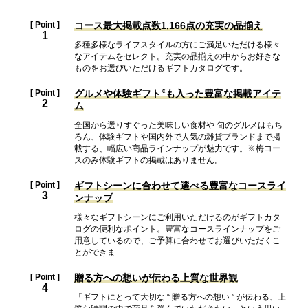
[ Point ]
コース最大掲載点数1,166点の
充実の品揃え
1
多種多様なライフスタイルの方にご満足いただける様々
なアイテムをセレクト。充実の品揃えの中からお好きな
ものをお選びいただけるギフトカタログです。
[ Point ]
グルメや体験ギフト
も入った
豊富な掲載アイテ
※
2
ム
全国から選りすぐった美味しい食材や 旬のグルメはもち
ろん、体験ギフトや国内外で人気の雑貨ブランドまで掲
載する、幅広い商品ラインナップが魅力です。※梅コー
スのみ体験ギフトの掲載はありません。
[ Point ]
ギフトシーンに合わせて選べる
豊富なコースライ
3
ンナップ
様々なギフトシーンにご利用いただけるのがギフトカタ
ログの便利なポイント。豊富なコースラインナップをご
用意しているので、ご予算に合わせてお選びいただくこ
とができま
[ Point ]
贈る方への想いが伝わる
上質な世界観
4
「ギフトにとって大切な “ 贈る方への想い ” が伝わる、上