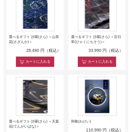
選べるギフト 沙羅(さら) ＜山茶
選べるギフト 沙羅(さら) ＜百日
花(さざんか)＞
草(ひゃくにちそう)＞
28,490
円（税込）
33,990
円（税込）
カート
に入れる
カート
に入れる
選べるギフト 沙羅(さら) ＜天蓋
和敬(わけい)
花(てんがいばな)＞
110,990
円（税込）