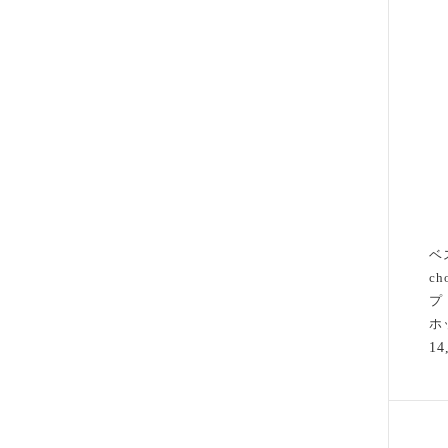
ベ
c
プ 
ホ
1