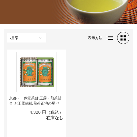
表示方法
京都・一保堂茶舗 玉露・煎茶詰
合せ(玉露鶴齢/煎茶正池の尾)＊
4,320
円（税込）
在庫なし