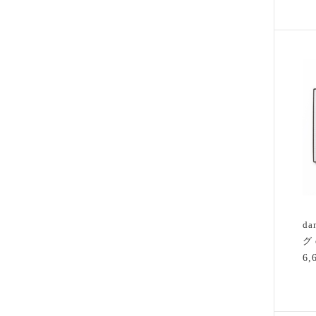
d
グ 
6