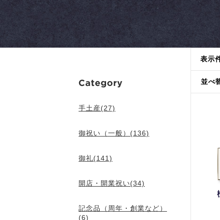
表示
並べ
手土産(27)
御祝い（一般）(136)
御礼(141)
開店・開業祝い(34)
記念品（周年・創業など）
(6)