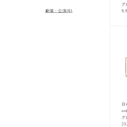
グ
劇場・公演(6)
9
日
or
グ
2