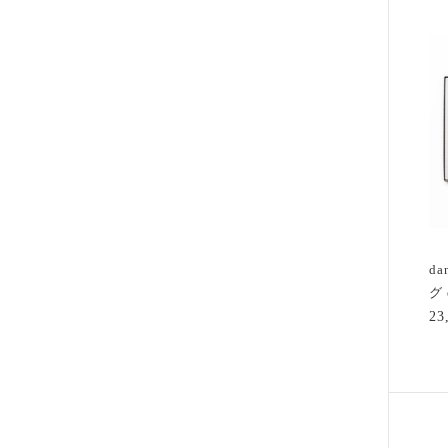
d
グ 
2