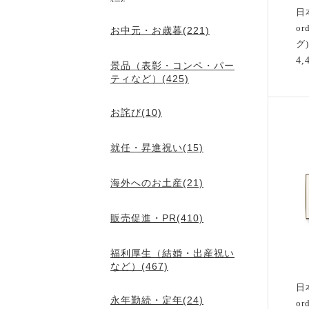
日
or
お中元・お歳暮(221)
グ
4
景品（表彰・コンペ・パー
ティなど）(425)
お詫び(10)
就任・昇進祝い(15)
海外へのお土産(21)
販売促進・PR(410)
福利厚生（結婚・出産祝い
など）(467)
日
永年勤続・定年(24)
or