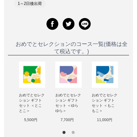
1～2日後出荷
おめでとセレクションのコース一覧(価格は全
て税込です。)
セレク
おめでとセレク
おめでとセレク
おめでとセレク
おめ
フト
ション ギフト
ション ギフト
ション ギフト
ショ
ふく
セット ＜とこ
セット ＜ゆら
セット ＜もこ
セッ
とこ＞
ゆら＞
もこ＞
ころ
0円
5,500円
7,700円
11,000円
1