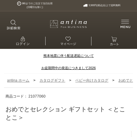
9時までのご注文で当日出荷
5,500円(税込)以上で送料無料
(日曜日を除く)
熊本地震に伴う配送遅延について
お盆期間中の発送につきまして2026
>
>
>
antina ホーム
カタログギフト
ベビー向けカタログ
おめでとセ
商品コード： 21077060
おめでとセレクション ギフトセット ＜とこ
とこ＞