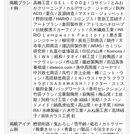
掲載ブラン
高橋工芸 / ＧＥＬ - ＣＯＯま / コサイン / とみお
ド例
かクリーニング / カルデサック・ジャポン / BUN
ACO / 栗久 / 及源鋳造 / マストロ・ジェッペット
/ 野田琺瑯 / HARIO / コロンブス / 菅原工芸硝子 /
アートブラシ / 倉田製作所 / アトリエペネロープ
/ 伝統横濱スカーフ / ノット / 久米繊維工業 / HA
RIO Ｌａｍｐｗｏｒｋ Ｆａｃｔｏｒｙ / 磨き屋
シンジケート / 柳宗理 / 炭谷三郎商店 / 能作 / 大
寺幸八郎商店 / 諏訪田製作所 / ARAS / カミツレ
研究所 / 丸嘉小坂漆器店 / 印伝の山本 / Komons /
ＳＩＷＡ｜紙和 / タネイ / 林工芸 / 三鈴陶器 / オ
ークヴィレッジ / 作山窯 / 藤総製陶所 / 田辺真珠
養殖場 / steteco.com / 洛中髙岡屋 / コーヤマ /
中川政七商店 / 呉竹 / 井上企画・幡 / ニット・ウ
ィン / 髙田耕造商店 / ミキハウス / サクラ クラフ
トラボ / ＳＡＳＡＷＡＳＨＩ / ドクター・スミス
/ 藤田金属 / バッグワークス / 香司セレクション /
竹田ブラシ / 元重製陶所 / 萩陶苑 / 梅山窯 / 土佐
龍 / 別府つげ工芸 / 小倉 縞縞 / 光助 / クス ハン
ドメイド / 鍋島虎仙窯 / 高山窯 / やま平窯 / KIHA
RA / 永峰製磁 / 八木竹工業 / みね屋工房 / 琉球硝
子 / 宙吹ガラス工房 虹
掲載アイテ
鰹節削器 / 鬼おろし / 雪平鍋 / 砥石 / カトラリー
ム例
/ 靴磨きセット / 青森ヒバ製品 / 今治タオル / お