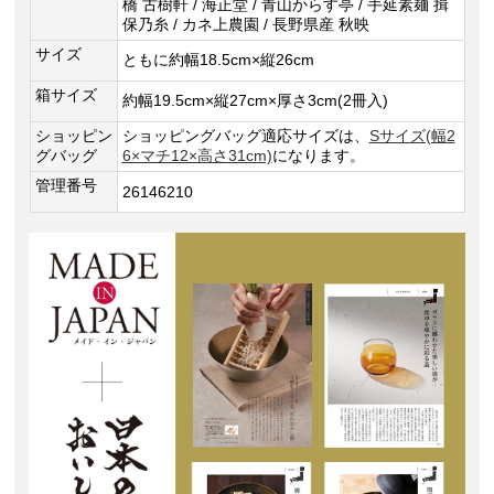
橋 古樹軒 / 海正堂 / 青山からす亭 / 手延素麺 揖
保乃糸 / カネ上農園 / 長野県産 秋映
サイズ
ともに約幅18.5cm×縦26cm
箱サイズ
約幅19.5cm×縦27cm×厚さ3cm(2冊入)
ショッピン
ショッピングバッグ適応サイズは、
Sサイズ(幅2
グバッグ
6×マチ12×高さ31cm)
になります。
管理番号
26146210