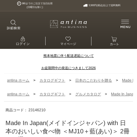
9時までのご注文で当日出荷
5,500円(税込)以上で送料無料
(日曜日を除く)
熊本地震に伴う配送遅延について
お盆期間中の発送につきまして2026
>
>
>
antina ホーム
カタログギフト
日本のこだわりを贈る
Made I
>
>
>
antina ホーム
カタログギフト
グルメカタログ
Made In Ja
商品コード： 23146210
Made In Japan(メイドインジャパン) with 日
本のおいしい食べ物 ＜MJ10＋藍(あい)＞ 2冊