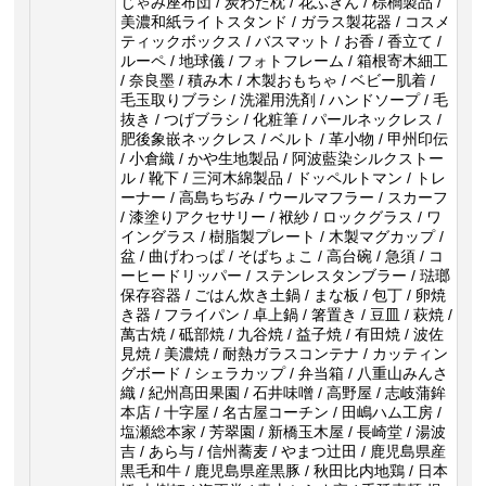
じゃみ座布団 / 炭わた枕 / 花ふきん / 棕櫚製品 /
美濃和紙ライトスタンド / ガラス製花器 / コスメ
ティックボックス / バスマット / お香 / 香立て /
ルーペ / 地球儀 / フォトフレーム / 箱根寄木細工
/ 奈良墨 / 積み木 / 木製おもちゃ / ベビー肌着 /
毛玉取りブラシ / 洗濯用洗剤 / ハンドソープ / 毛
抜き / つげブラシ / 化粧筆 / パールネックレス /
肥後象嵌ネックレス / ベルト / 革小物 / 甲州印伝
/ 小倉織 / かや生地製品 / 阿波藍染シルクストー
ル / 靴下 / 三河木綿製品 / ドッペルトマン / トレ
ーナー / 高島ちぢみ / ウールマフラー / スカーフ
/ 漆塗りアクセサリー / 袱紗 / ロックグラス / ワ
イングラス / 樹脂製プレート / 木製マグカップ /
盆 / 曲げわっぱ / そばちょこ / 高台碗 / 急須 / コ
ーヒードリッパー / ステンレスタンブラー / 琺瑯
保存容器 / ごはん炊き土鍋 / まな板 / 包丁 / 卵焼
き器 / フライパン / 卓上鍋 / 箸置き / 豆皿 / 萩焼 /
萬古焼 / 砥部焼 / 九谷焼 / 益子焼 / 有田焼 / 波佐
見焼 / 美濃焼 / 耐熱ガラスコンテナ / カッティン
グボード / シェラカップ / 弁当箱 / 八重山みんさ
織 / 紀州髙田果園 / 石井味噌 / 高野屋 / 志岐蒲鉾
本店 / 十字屋 / 名古屋コーチン / 田嶋ハム工房 /
塩瀬総本家 / 芳翠園 / 新橋玉木屋 / 長崎堂 / 湯波
吉 / あら与 / 信州蕎麦 / やまつ辻田 / 鹿児島県産
黒毛和牛 / 鹿児島県産黒豚 / 秋田比内地鶏 / 日本