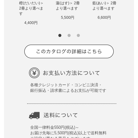
かね)
橙(だいだい)＞ 
蓮(はす)＞ 2冊
藍(あい)＞ 2冊
蓬(よ
り選べ
2冊より選べま
より選べます
より選べます
冊よ
す
5,500円
6,600円
9
0円
4,400円
各種クレジットカード・コンビニ決済・
銀行振込・請求書によるお支払が可能です
全国一律料金550円(税込)～
お届け先毎に5,500円(税込)以上で送料無料