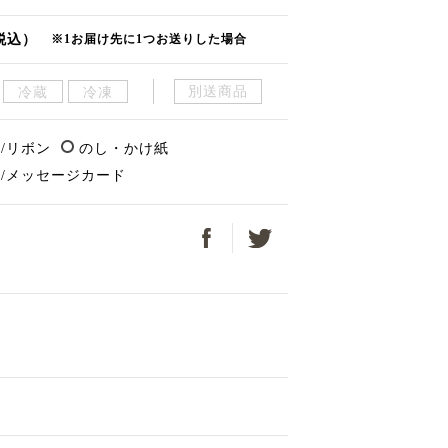
税込）
※1お届け先に1つお送りした場合
別送商品
冷蔵
冷凍
/リボン
のし・かけ紙
/メッセージカード