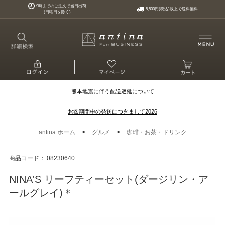
9時までのご注文で当日出荷
5,500円(税込)以上で送料無料
(日曜日を除く)
熊本地震に伴う配送遅延について
お盆期間中の発送につきまして2026
>
>
antina ホーム
グルメ
珈琲・お茶・ドリンク
商品コード： 08230640
NINA'S リーフティーセット(ダージリン・ア
ールグレイ)＊