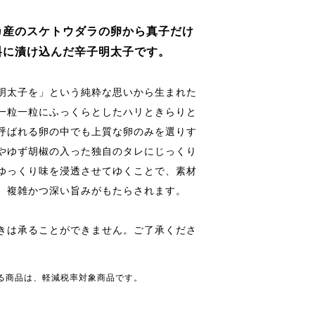
カ産のスケトウダラの卵から真子だけ
料に漬け込んだ辛子明太子です。
明太子を」という純粋な思いから生まれた
一粒一粒にふっくらとしたハリときらりと
呼ばれる卵の中でも上質な卵のみを選りす
やゆず胡椒の入った独自のタレにじっくり
ゆっくり味を浸透させてゆくことで、素材
、複雑かつ深い旨みがもたらされます。
きは承ることができません。ご了承くださ
る商品は、軽減税率対象商品です。