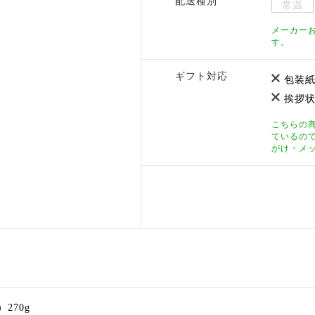
配送種別
常温
メーカー
す。
ギフト対応
包装紙
挨拶状
こちらの
ているの
がけ・メ
270g