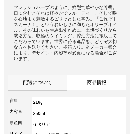
フレッシュハーブのように、鮮烈で華やかな芳香。
口に含むとそれは軽やかでフルーティー。そして喉
を心地よく刺激するピリッとした辛み。「これぞト
スカーナ！」というおいしさに満ちたオリーブオイ
ル。その味わいを生み出すために、土壌づくりから
栽培方法、収穫のタイミング、搾油方法に徹底して
こだわっています。世界に誇る逸品を、どうぞ大切
な方へお送りください。桐箱入り。※メーカー都合
により、デザイン・内容等が変更になる場合がござ
います。
配送について
商品情報
質量
218g
内容量
250ml
原産国
イタリア
サイズ