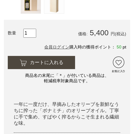
5,400
数量
価格:
円(税込)
会員ログイン
購入時の獲得ポイント：
50
pt
カートに入れる
商品名の末尾に「＊」が付いている商品は、
軽減税率対象商品です。
一年に一度だけ、早摘みしたオリーブを新鮮なう
ちに搾った「ボナミチ」のオリーブオイル。丁寧
に手で集め、すばやく搾るからこそ生まれる繊細
な味。