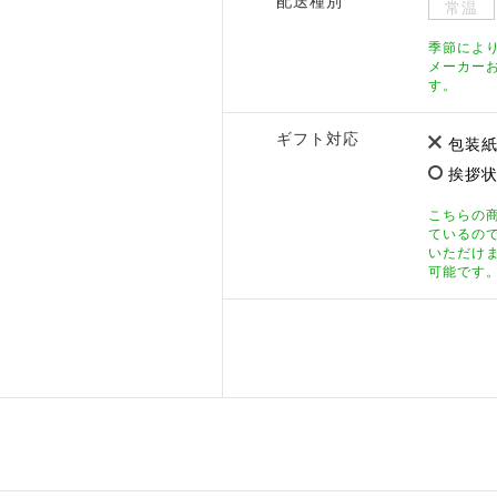
配送種別
常温
季節によ
メーカー
す。
ギフト対応
包装紙
挨拶状
こちらの
ているの
いただけ
可能です