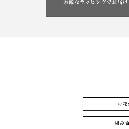
お花
組み