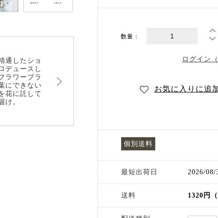
数量：
ログイン
精通したショ
ロデュースし
フラワーブラ
葉にできない
お気に入りに追
を花に託して
届け。
個別送料
最短出荷日
2026/08
送料
1320円