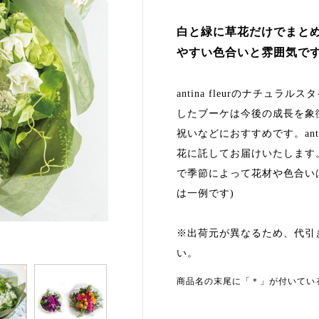
白と緑に草花だけでまと
やすい色合いと雰囲気で
antina fleurのナチュ
したブーケは今後の成長を象
祝いなどにおすすめです。anti
花に託してお届けいたします
で季節によって花材や色合い
は一例です)
※出荷元が異なるため、代引
い。
商品名の末尾に「＊」が付いてい