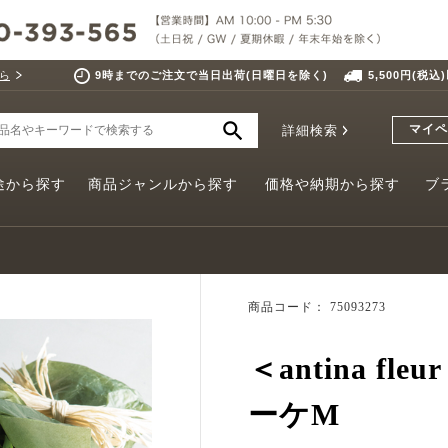
ら
9時までのご注文で当日出荷(日曜日を除く)
5,500円(税
マイペ
詳細検索
途から探す
商品ジャンルから探す
価格や納期から探す
ブ
商品コード： 75093273
＜antina fl
ーケM