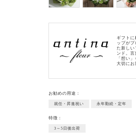
ギフトに
ップがプ
た新しい
ンド。言
「想い」
大切にお
お勧めの用途：
就任・昇進祝い
永年勤続・定年
特徴：
3～5日後出荷