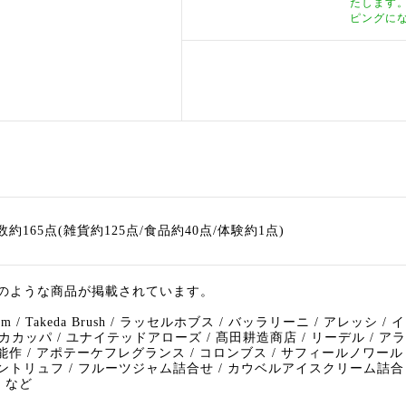
たします
ピングに
数約165点(雑貨約125点/食品約40点/体験約1点)
のような商品が掲載されています。
dum / Takeda Brush / ラッセルホブス / バッラリーニ / アレッシ 
アッカカッパ / ユナイテッドアローズ / 髙田耕造商店 / リーデル / アラ
 / 能作 / アポテーケフレグランス / コロンブス / サフィールノワール /
ントリュフ / フルーツジャム詰合せ / カウベルアイスクリーム詰合 
ん など