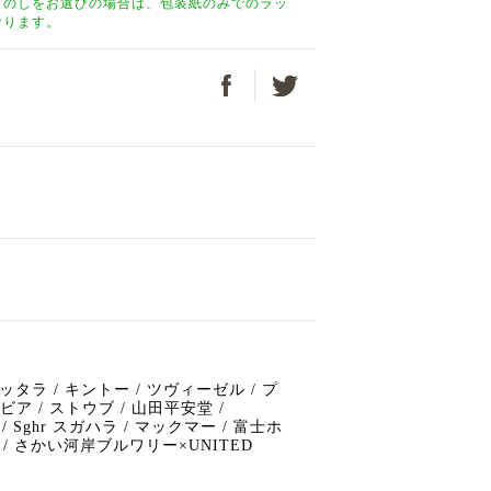
。のしをお選びの場合は、包装紙のみでのラッ
なります。
/ イッタラ / キントー / ツヴィーゼル / プ
ビア / ストウブ / 山田平安堂 /
 Sghr スガハラ / マックマー / 富士ホ
/ さかい河岸ブルワリー×UNITED