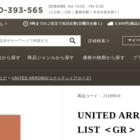
ら
9時までのご注文で当日出荷(日曜日を除く)
5,500円(税
マイペ
詳細検索
途から探す
商品ジャンルから探す
価格や納期から探す
ブ
ログ
>
UNITED ARROWS(ユナイテッドアローズ)
商品コード： 23189010
UNITED ARR
LIST ＜GR＞