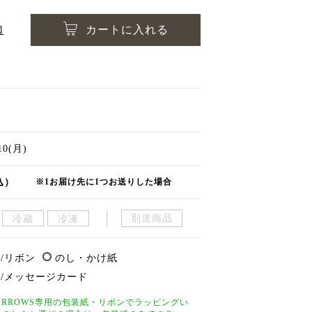
加
カートに入れる
/10(月)
込）
※1お届け先に1つお送りした場合
別送商品
冷蔵
冷凍
/リボン
のし・かけ紙
/メッセージカード
D ARROWS専用の包装紙・リボンでラッピングい