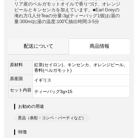
リア産のベルガモットオイルで香りづけ、オレンジ
ピールとキンセンカを加えています。■Earl Greyの
淹れ方/1人分Teaの分量:3g(ティーバッグ1個)お湯の
量:300mlお湯の温度:100℃抽出時間:3-5分
配送について
商品情報
原材料
紅茶(セイロン)、キンセンカ、オレンジピール、
香料(ベルガモット)
原産国
イギリス
セット内容
ティーバッグ3g×15
お勧めの用途
景品（表彰・コンペ・パーティなど）
特徴