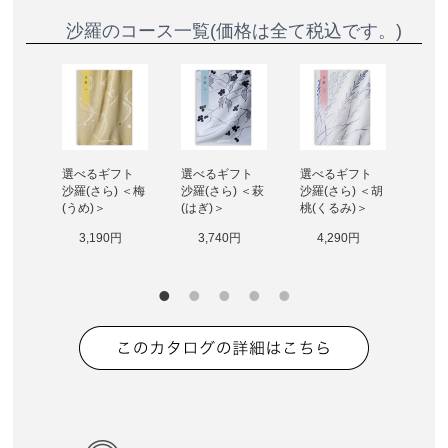
沙羅のコース一覧(価格は全て税込です。)
ト 
選べるギフト 
選べるギフト 
選べるギフト 
選べ
 ＜天
沙羅(さら) ＜梅
沙羅(さら) ＜萩
沙羅(さら) ＜胡
沙羅(
がい
(うめ)＞
(はぎ)＞
桃(くるみ)＞
(かえ
3,190円
3,740円
4,290円
4
0円