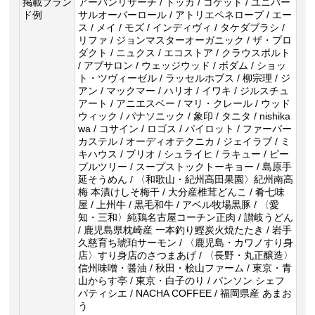
掲載ブラン
アーバンリサーチ / トッカ / コケット / ユニバー
ド例
サルオーバーロール / アトリエペネロープ / エー
ス / メイ / モズ / インディヴィ / タケダブラシ /
リファ / ジョンマスターオーガニック / ザ・プロ
ダクト / ニュクス / エコストア / クラウスポルト
/ アブサロン / ウェッジウッド / ボダム / ショッ
ト・ツヴィーゼル / ラッセルホブス / 柳宗理 / ジ
アン / マックマー / ハリオ / イワキ / ジルスチュ
アート / アニエスベー / マリ・クレール / ウッド
ウィック / パナソニック / 象印 / タニタ / nishika
wa / コサイン / ロゴス / パイロット / ファーバー
カステル / オーディオテクニカ / ジェイラブ / ミ
キハウス / ブリオ / シュライヒ / ラキュー / ピー
プルツリー / スープストックトーキョー / 島原手
延そうめん / 〈和歌山・紀州高田果園〉紀州南高
梅 本漬けしそ梅干 / 大分産椎茸どんこ / 肴七味
屋 / 上州牛 / 黒毛和牛 / アベル牧場黒豚 / 〈愛
知・三和〉純鶏名古屋コーチン正肉 / 讃岐うどん
/ 鹿児島県枕崎産 一本釣り鰹炭火焼たたき / 岩手
久慈育ち琥珀サーモン / 〈鹿児島・カワノすり身
店〉すり身店のさつまあげ / 〈長野・丸正醸造〉
信州味噌・醤油 / 秋田・桧山ファーム / 東京・青
山からす亭 / 東京・白子のり / パンソン シェフ
パティシエ / NACHA COFFEE / 福岡県産 あまお
う