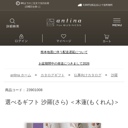
9時までのご注文で当日出荷
5,500円(税込)以上で送料無料
(日曜日を除く)
熊本地震に伴う配送遅延について
お盆期間中の発送につきまして2026
>
>
>
antina ホーム
カタログギフト
仏事向けカタログ
沙羅
商品コード： 23901008
選べるギフト 沙羅(さら) ＜木蓮(もくれん)＞