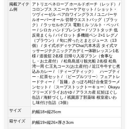
掲載アイテ
アトリエペネロープ ホールドポーチ（レッド） /
ム例
コロンブス スニーカーケアセット / ショット・
ツヴィーゼル ペア白ワイングラス / ユニバーサ
ルオーバーオール 切替ウエストバッグ（ブラッ
ク） / ラッセルホブス 電動ミル ソルト・ペッパ
ー / シロカ ハンドブレンダー / ソフトタッチ 低
反発まくら / パイロット 多機能ペン 2+1 レグノ
（ブラウン） / 旬に搾ったとまとジュース（13
個） / タイ式ボディケアChai六本木店 タイ式マ
ッサージテクニックアカデミー体験レッスン1名
様 / 道後舘 2名様 日帰り入浴プラン（食事な
し・お土産付） / 松島島巡り観光船 2名様 松島
湾一周 仁王丸コース(お土産付) / 近江牛牛すじ煮
込みカレー / 〈ティーブティック〉 ハーブティ
ー・紅茶セット / 〈ピープルツリー〉フェアトレ
ードティー / 「旨麺」さっぽろ時計台食堂ラーメ
ンセット / 〈スープストックトーキョー〉Okayu
フリーズドライおかゆ / アラスカ産 紅鮭ほぐし
缶詰 / 海鮮づくし / 祇園原了郭薬味 根室産いわ
し味付け缶詰（3個）
サイズ
約幅18×縦25cm
箱サイズ
約幅19×縦26×厚さ3cm