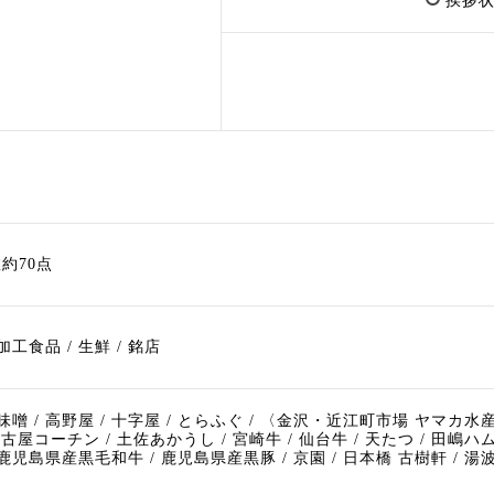
挨拶状
約70点
加工食品 / 生鮮 / 銘店
味噌 / 高野屋 / 十字屋 / とらふぐ / 〈金沢・近江町市場 ヤマ
古屋コーチン / 土佐あかうし / 宮崎牛 / 仙台牛 / 天たつ / 田嶋ハム
 鹿児島県産黒毛和牛 / 鹿児島県産黒豚 / 京園 / 日本橋 古樹軒 / 湯波吉 