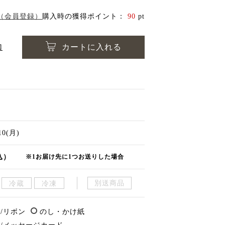
（会員登録）
購入時の獲得ポイント：
90
pt
加
カートに入れる
/10(月)
込）
※1お届け先に1つお送りした場合
別送商品
冷蔵
冷凍
/リボン
のし・かけ紙