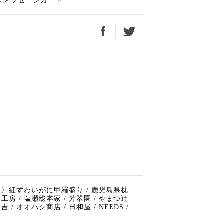
/メッセージカード
カ水産〉紅ずわいがに甲羅盛り / 鹿児島県枕
工房 / 塩瀬総本家 / 芳翠園 / やまつ辻
/ オオハシ商店 / 日和屋 / NEEDS /