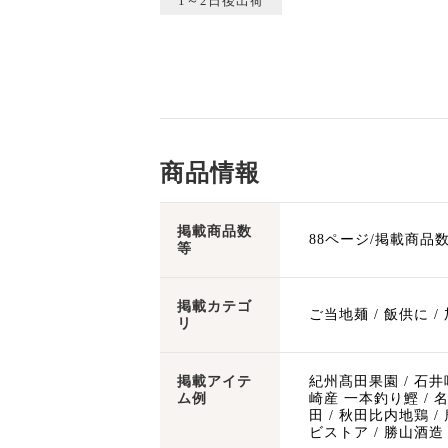
1～2日後出荷
商品情報
掲載商品数
88ページ/掲載商品数
等
掲載カテゴ
ご当地麺 / 飯供に / 
リ
掲載アイテ
紀州髙田果園 / 石井
ム例
崎産 一本釣り鰹 / 名
田 / 秋田比内地鶏 /
ビストア / 勝山酒造