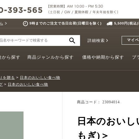
ら
9時までのご注文で当日出荷(日曜日を除く)
5,500円(税
マイペ
詳細検索
途から探す
商品ジャンルから探す
価格や納期から探す
ブ
りを贈る
>
日本のおいしい食べ物
グ
>
日本のおいしい食べ物
商品コード： 23094014
日本のおいし
もぎ)＞